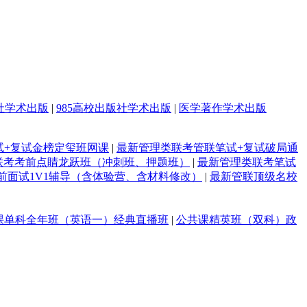
社学术出版
|
985高校出版社学术出版
|
医学著作学术出版
试+复试金榜定玺班网课
|
最新管理类联考管联笔试+复试破局通
联考考前点睛龙跃班（冲刺班、押题班）
|
最新管理类联考笔试
前面试1V1辅导（含体验营、含材料修改）
|
最新管联顶级名校
课单科全年班（英语一）经典直播班
|
公共课精英班（双科）政