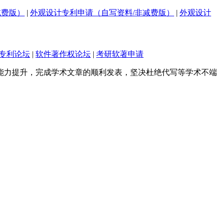
减费版）
|
外观设计专利申请（自写资料/非减费版）
|
外观设计
专利论坛
|
软件著作权论坛
|
考研软著申请
能力提升，完成学术文章的顺利发表，坚决杜绝代写等学术不端