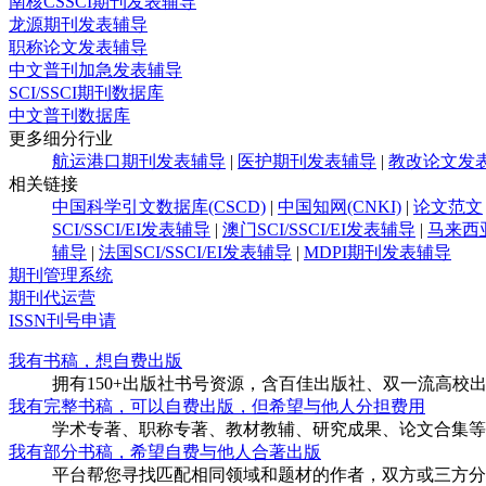
南核CSSCI期刊发表辅导
龙源期刊发表辅导
职称论文发表辅导
中文普刊加急发表辅导
SCI/SSCI期刊数据库
中文普刊数据库
更多细分行业
航运港口期刊发表辅导
|
医护期刊发表辅导
|
教改论文发
相关链接
中国科学引文数据库(CSCD)
|
中国知网(CNKI)
|
论文范文
SCI/SSCI/EI发表辅导
|
澳门SCI/SSCI/EI发表辅导
|
马来西亚
辅导
|
法国SCI/SSCI/EI发表辅导
|
MDPI期刊发表辅导
期刊管理系统
期刊代运营
ISSN刊号申请
我有书稿，想自费出版
拥有150+出版社书号资源，含百佳出版社、双一流高
我有完整书稿，可以自费出版，但希望与他人分担费用
学术专著、职称专著、教材教辅、研究成果、论文合集等
我有部分书稿，希望自费与他人合著出版
平台帮您寻找匹配相同领域和题材的作者，双方或三方分