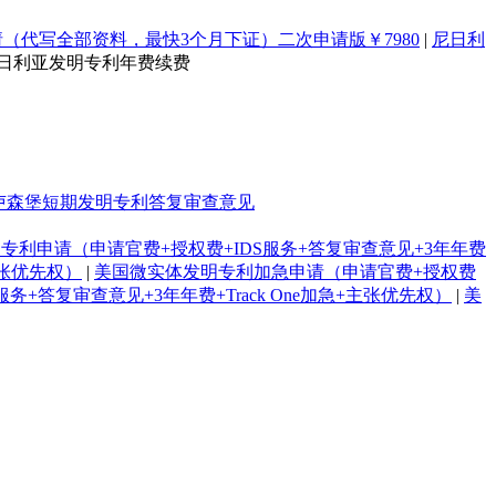
（代写全部资料，最快3个月下证）二次申请版￥7980
|
尼日利
尼日利亚发明专利年费续费
卢森堡短期发明专利答复审查意见
专利申请（申请官费+授权费+IDS服务+答复审查意见+3年年费
主张优先权）
|
美国微实体发明专利加急申请（申请官费+授权费
+答复审查意见+3年年费+Track One加急+主张优先权）
|
美