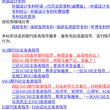
外观设计专利
外观设计专利申请（代写全部资料/减费版）
|
外观设计专
专利转让
|
外观设计专利年费续费
专利信息查询
按应用领域分类
保研专利
|
保研发明专利
|
保研实用新型专利
|
申博专利
本站所涉及的期刊发表指导服务，服务包括选题指导、选刊指
行为。
SCI期刊论文发表指导
四区SCI非医学期刊指导，刚需必备，超高性价比！
四区SCI医学期刊指导，明星流量产品，卖疯了！
三区SCI论文发表指导，更高学术含金量！
二区SCI论文指导，尊享定制服务。
|
一区SCI论文指导
生物工程SCI发表辅导
SSCI期刊论文发表指导
四区SSCI期刊发表指导，社会科学引文索引，社科刚需
三区SSCI论文发表指导，经济学、管理学、心理学、
二区SSCI论文发表指导，尊享定制服务。
|
一区SSCI
马克思主义SSCI发表辅导
EI源刊发表指导
|
EI会议论文发表指导