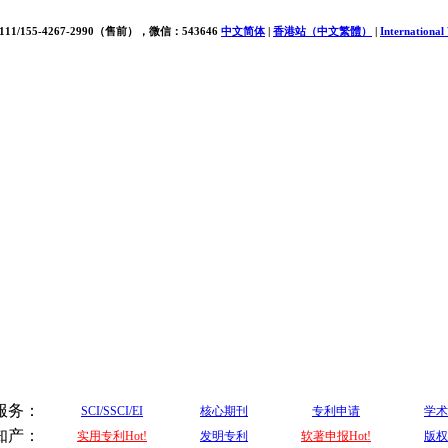
111/155-4267-2990（售前），微信：543646
中文简体
|
香港站（中文繁體）
|
International
服务：
SCI/SSCI/EI
核心期刊
专利申请
学术
知产：
实用专利Hot!
发明专利
软著申报Hot!
版权