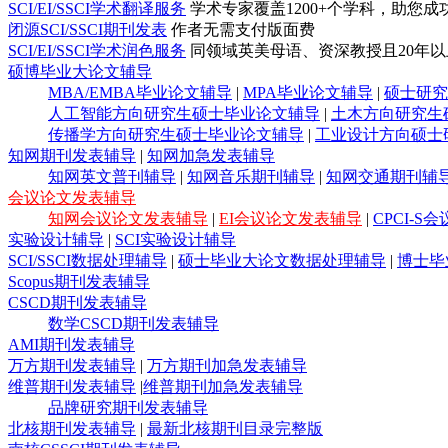
SCI/EI/SSCI学术翻译服务
学术专家覆盖1200+个学科，助您成
闭源SCI/SSCI期刊发表
作者无需支付版面费
SCI/EI/SSCI学术润色服务
同领域英美母语、资深教授且20年以上
硕博毕业大论文辅导
MBA/EMBA毕业论文辅导
|
MPA毕业论文辅导
|
硕士研究
人工智能方向研究生硕士毕业论文辅导
|
土木方向研究生
传播学方向研究生硕士毕业论文辅导
|
工业设计方向硕士
知网期刊发表辅导
|
知网加急发表辅导
知网英文普刊辅导
|
知网音乐期刊辅导
|
知网交通期刊辅
会议论文发表辅导
知网会议论文发表辅导
|
EI会议论文发表辅导
|
CPCI-
实验设计辅导
|
SCI实验设计辅导
SCI/SSCI数据处理辅导
|
硕士毕业大论文数据处理辅导
|
博士毕
Scopus期刊发表辅导
CSCD期刊发表辅导
数学CSCD期刊发表辅导
AMI期刊发表辅导
万方期刊发表辅导
|
万方期刊加急发表辅导
维普期刊发表辅导
|
维普期刊加急发表辅导
品牌研究期刊发表辅导
北核期刊发表辅导
|
最新北核期刊目录完整版