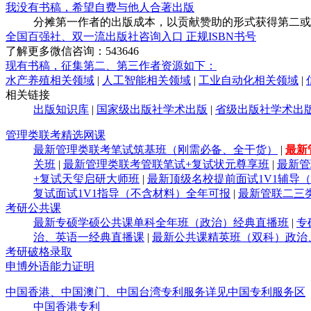
我没有书稿，希望自费与他人合著出版
分摊第一作者的出版成本，以贡献赞助的形式获得第二或
全国百强社、双一流出版社咨询入口 正规ISBN书号
了解更多微信咨询：543646
现有书稿，征集第二、第三作者资源如下：
水产养殖相关领域
|
人工智能相关领域
|
工业自动化相关领域
|
相关链接
出版知识库
|
国家级出版社学术出版
|
省级出版社学术出
管理类联考精选网课
最新管理类联考笔试筑基班（刚需必备、全干货）
|
最新
关班
|
最新管理类联考管联笔试+复试状元尊享班
|
最新管
+复试天玺启研大师班
|
最新顶级名校提前面试1V1辅导
复试面试1V1指导（不含材料）全年可报
|
最新管联二三
考研公共课
最新专硕学硕公共课单科全年班（政治）经典直播班
|
专
治、英语一经典直播课
|
最新公共课精英班（双科）政治
考研破格录取
申博外语能力证明
中国香港、中国澳门、中国台湾专利服务详见中国专利服务区
中国香港专利