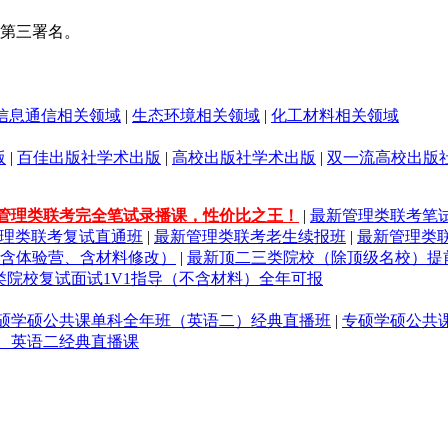
第三署名。
信息通信相关领域
|
生态环境相关领域
|
化工材料相关领域
版
|
百佳出版社学术出版
|
高校出版社学术出版
|
双一流高校出版
管理类联考完全笔试录播课，性价比之王！
|
最新管理类联考笔
理类联考复试直通班
|
最新管理类联考老生续报班
|
最新管理类
（含体验营、含材料修改）
|
最新顶二三类院校（除顶级名校）提
类院校复试面试1V1指导（不含材料）全年可报
硕学硕公共课单科全年班（英语二）经典直播班
|
专硕学硕公共
、英语二经典直播课