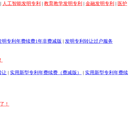
|
人工智能发明专利
|
教育教学发明专利
|
金融发明专利
|
医护
发明专利年费续费1年非费减版
|
发明专利转让过户服务
！
转让
|
实用新型专利年费续费（费减版）
|
实用新型专利年费续
稳了！