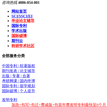
咨询热线
4006-054-001
网站首页
SCI/SSCI/EI
毕业论文辅导
国际专利
学术出版
国际硕博
期刊云
科研学术社区
全部服务分类
中国专利 | 软著版权
期刊发表 | 论文辅导
出版 | 专著 | 合著
考研网课 | 国内申博
国际专利 | 留学规划
国际硕博 | 个人提升
发明专利
加急+包写+包过+费减版+包首年费发明专利最快至6个月，