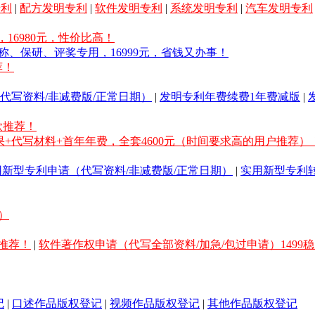
专利
|
配方发明专利
|
软件发明专利
|
系统发明专利
|
汽车发明专利
16980元，性价比高！
称、保研、评奖专用，16999元，省钱又办事！
荐！
代写资料/非减费版/正常日期）
|
发明专利年费续费1年费减版
|
款推荐！
果+代写材料+首年年费，全套4600元（时间要求高的用户推荐）
用新型专利申请（代写资料/非减费版/正常日期）
|
实用新型专利
）
推荐！
|
软件著作权申请（代写全部资料/加急/包过申请）1499
记
|
口述作品版权登记
|
视频作品版权登记
|
其他作品版权登记