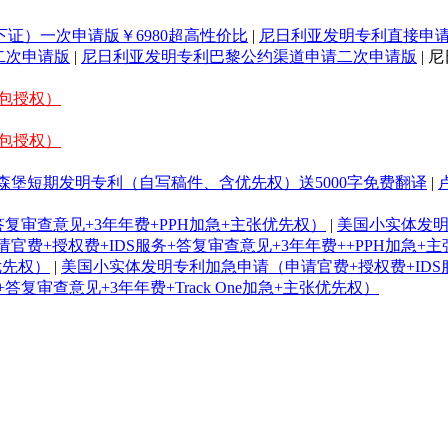
证）一次申请版￥6980超高性价比
|
尼日利亚发明专利直接申请
二次申请版
|
尼日利亚发明专利巴黎公约渠道申请二次申请版
| 
/包授权）
/包授权）
森堡短期发明专利（自写稿件、含优先权）送5000字免费翻译
|
复审查意见+3年年费+PPH加急+主张优先权）
|
美国小实体发明
费+授权费+IDS服务+答复审查意见+3年年费++PPH加急+
张优先权）
|
美国小实体发明专利加急申请（申请官费+授权费+IDS服务
复审查意见+3年年费+Track One加急+主张优先权）