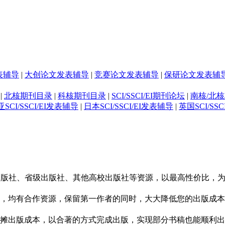
表辅导
|
大创论文发表辅导
|
竞赛论文发表辅导
|
保研论文发表辅
|
北核期刊目录
|
科核期刊目录
|
SCI/SSCI/EI期刊论坛
|
南核/北核
SCI/SSCI/EI发表辅导
|
日本SCI/SSCI/EI发表辅导
|
英国SCI/SS
校出版社、省级出版社、其他高校出版社等资源，以最高性价比，
，均有合作资源，保留第一作者的同时，大大降低您的出版成本
摊出版成本，以合著的方式完成出版，实现部分书稿也能顺利出