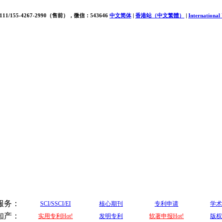
111/155-4267-2990（售前），微信：543646
中文简体
|
香港站（中文繁體）
|
International
服务：
SCI/SSCI/EI
核心期刊
专利申请
学术
知产：
实用专利Hot!
发明专利
软著申报Hot!
版权