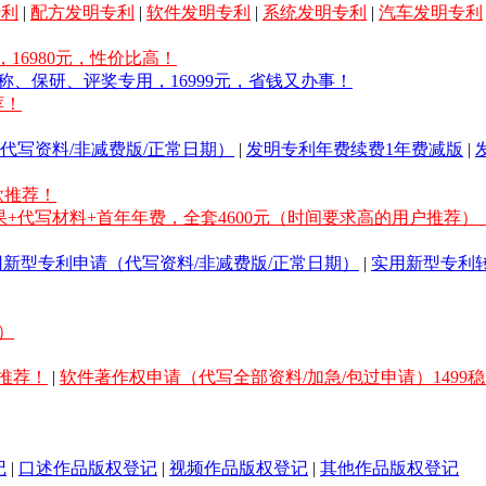
专利
|
配方发明专利
|
软件发明专利
|
系统发明专利
|
汽车发明专利
16980元，性价比高！
称、保研、评奖专用，16999元，省钱又办事！
荐！
代写资料/非减费版/正常日期）
|
发明专利年费续费1年费减版
|
款推荐！
果+代写材料+首年年费，全套4600元（时间要求高的用户推荐）
用新型专利申请（代写资料/非减费版/正常日期）
|
实用新型专利
）
推荐！
|
软件著作权申请（代写全部资料/加急/包过申请）1499
记
|
口述作品版权登记
|
视频作品版权登记
|
其他作品版权登记