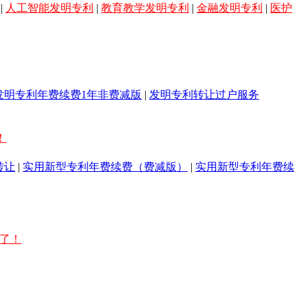
|
人工智能发明专利
|
教育教学发明专利
|
金融发明专利
|
医护
发明专利年费续费1年非费减版
|
发明专利转让过户服务
！
转让
|
实用新型专利年费续费（费减版）
|
实用新型专利年费续
稳了！