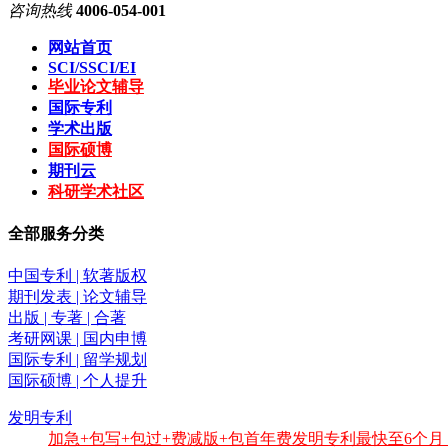
咨询热线
4006-054-001
网站首页
SCI/SSCI/EI
毕业论文辅导
国际专利
学术出版
国际硕博
期刊云
科研学术社区
全部服务分类
中国专利 | 软著版权
期刊发表 | 论文辅导
出版 | 专著 | 合著
考研网课 | 国内申博
国际专利 | 留学规划
国际硕博 | 个人提升
发明专利
加急+包写+包过+费减版+包首年费发明专利最快至6个月，