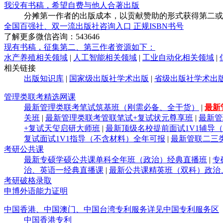
我没有书稿，希望自费与他人合著出版
分摊第一作者的出版成本，以贡献赞助的形式获得第二或
全国百强社、双一流出版社咨询入口 正规ISBN书号
了解更多微信咨询：543646
现有书稿，征集第二、第三作者资源如下：
水产养殖相关领域
|
人工智能相关领域
|
工业自动化相关领域
|
相关链接
出版知识库
|
国家级出版社学术出版
|
省级出版社学术出
管理类联考精选网课
最新管理类联考笔试筑基班（刚需必备、全干货）
|
最新
关班
|
最新管理类联考管联笔试+复试状元尊享班
|
最新管
+复试天玺启研大师班
|
最新顶级名校提前面试1V1辅导
复试面试1V1指导（不含材料）全年可报
|
最新管联二三
考研公共课
最新专硕学硕公共课单科全年班（政治）经典直播班
|
专
治、英语一经典直播课
|
最新公共课精英班（双科）政治
考研破格录取
申博外语能力证明
中国香港、中国澳门、中国台湾专利服务详见中国专利服务区
中国香港专利