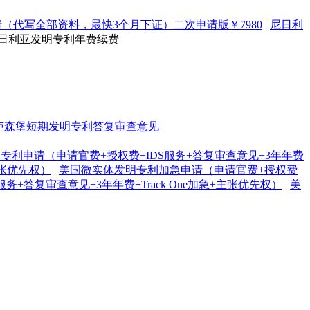
（代写全部资料，最快3个月下证）二次申请版￥7980
|
尼日利
尼日利亚发明专利年费续费
卢森堡短期发明专利答复审查意见
专利申请（申请官费+授权费+IDS服务+答复审查意见+3年年费
主张优先权）
|
美国微实体发明专利加急申请（申请官费+授权费
+答复审查意见+3年年费+Track One加急+主张优先权）
|
美