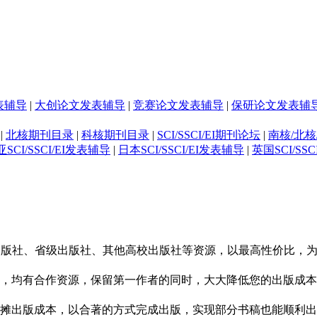
表辅导
|
大创论文发表辅导
|
竞赛论文发表辅导
|
保研论文发表辅
|
北核期刊目录
|
科核期刊目录
|
SCI/SSCI/EI期刊论坛
|
南核/北核
SCI/SSCI/EI发表辅导
|
日本SCI/SSCI/EI发表辅导
|
英国SCI/SS
校出版社、省级出版社、其他高校出版社等资源，以最高性价比，
，均有合作资源，保留第一作者的同时，大大降低您的出版成本
摊出版成本，以合著的方式完成出版，实现部分书稿也能顺利出