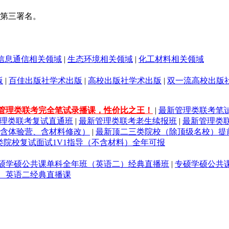
第三署名。
信息通信相关领域
|
生态环境相关领域
|
化工材料相关领域
版
|
百佳出版社学术出版
|
高校出版社学术出版
|
双一流高校出版
管理类联考完全笔试录播课，性价比之王！
|
最新管理类联考笔
理类联考复试直通班
|
最新管理类联考老生续报班
|
最新管理类
（含体验营、含材料修改）
|
最新顶二三类院校（除顶级名校）提
类院校复试面试1V1指导（不含材料）全年可报
硕学硕公共课单科全年班（英语二）经典直播班
|
专硕学硕公共
、英语二经典直播课