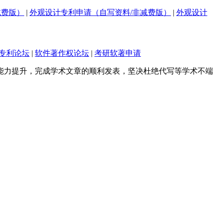
减费版）
|
外观设计专利申请（自写资料/非减费版）
|
外观设计
专利论坛
|
软件著作权论坛
|
考研软著申请
能力提升，完成学术文章的顺利发表，坚决杜绝代写等学术不端