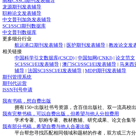
南核CSSCI期刊发表辅导
龙源期刊发表辅导
职称论文发表辅导
中文普刊加急发表辅导
SCI/SSCI期刊数据库
中文普刊数据库
更多细分行业
航运港口期刊发表辅导
|
医护期刊发表辅导
|
教改论文发
相关链接
中国科学引文数据库(CSCD)
|
中国知网(CNKI)
|
论文范文
SCI/SSCI/EI发表辅导
|
澳门SCI/SSCI/EI发表辅导
|
马来西亚
辅导
|
法国SCI/SSCI/EI发表辅导
|
MDPI期刊发表辅导
期刊管理系统
期刊代运营
ISSN刊号申请
我有书稿，想自费出版
拥有150+出版社书号资源，含百佳出版社、双一流高
我有完整书稿，可以自费出版，但希望与他人分担费用
学术专著、职称专著、教材教辅、研究成果、论文合集等
我有部分书稿，希望自费与他人合著出版
平台帮您寻找匹配相同领域和题材的作者，双方或三方分