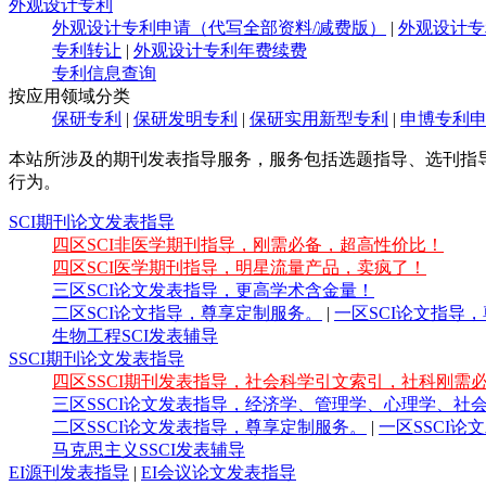
外观设计专利
外观设计专利申请（代写全部资料/减费版）
|
外观设计专
专利转让
|
外观设计专利年费续费
专利信息查询
按应用领域分类
保研专利
|
保研发明专利
|
保研实用新型专利
|
申博专利
本站所涉及的期刊发表指导服务，服务包括选题指导、选刊指
行为。
SCI期刊论文发表指导
四区SCI非医学期刊指导，刚需必备，超高性价比！
四区SCI医学期刊指导，明星流量产品，卖疯了！
三区SCI论文发表指导，更高学术含金量！
二区SCI论文指导，尊享定制服务。
|
一区SCI论文指导
生物工程SCI发表辅导
SSCI期刊论文发表指导
四区SSCI期刊发表指导，社会科学引文索引，社科刚需
三区SSCI论文发表指导，经济学、管理学、心理学、
二区SSCI论文发表指导，尊享定制服务。
|
一区SSCI
马克思主义SSCI发表辅导
EI源刊发表指导
|
EI会议论文发表指导