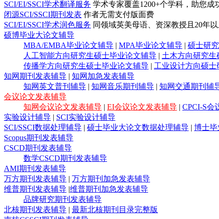
SCI/EI/SSCI学术翻译服务
学术专家覆盖1200+个学科，助您成
闭源SCI/SSCI期刊发表
作者无需支付版面费
SCI/EI/SSCI学术润色服务
同领域英美母语、资深教授且20年以上
硕博毕业大论文辅导
MBA/EMBA毕业论文辅导
|
MPA毕业论文辅导
|
硕士研究
人工智能方向研究生硕士毕业论文辅导
|
土木方向研究生
传播学方向研究生硕士毕业论文辅导
|
工业设计方向硕士
知网期刊发表辅导
|
知网加急发表辅导
知网英文普刊辅导
|
知网音乐期刊辅导
|
知网交通期刊辅
会议论文发表辅导
知网会议论文发表辅导
|
EI会议论文发表辅导
|
CPCI-
实验设计辅导
|
SCI实验设计辅导
SCI/SSCI数据处理辅导
|
硕士毕业大论文数据处理辅导
|
博士毕
Scopus期刊发表辅导
CSCD期刊发表辅导
数学CSCD期刊发表辅导
AMI期刊发表辅导
万方期刊发表辅导
|
万方期刊加急发表辅导
维普期刊发表辅导
|
维普期刊加急发表辅导
品牌研究期刊发表辅导
北核期刊发表辅导
|
最新北核期刊目录完整版