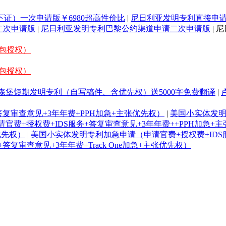
证）一次申请版￥6980超高性价比
|
尼日利亚发明专利直接申请
二次申请版
|
尼日利亚发明专利巴黎公约渠道申请二次申请版
| 
/包授权）
/包授权）
森堡短期发明专利（自写稿件、含优先权）送5000字免费翻译
|
复审查意见+3年年费+PPH加急+主张优先权）
|
美国小实体发明
费+授权费+IDS服务+答复审查意见+3年年费++PPH加急+
张优先权）
|
美国小实体发明专利加急申请（申请官费+授权费+IDS服务
复审查意见+3年年费+Track One加急+主张优先权）