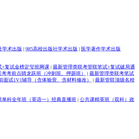
社学术出版
|
985高校出版社学术出版
|
医学著作学术出版
试+复试金榜定玺班网课
|
最新管理类联考管联笔试+复试破局通
联考考前点睛龙跃班（冲刺班、押题班）
|
最新管理类联考笔试
前面试1V1辅导（含体验营、含材料修改）
|
最新管联顶级名校
课单科全年班（英语一）经典直播班
|
公共课精英班（双科）政