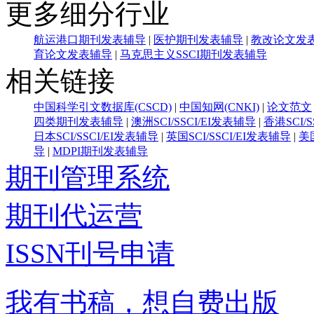
更多细分行业
航运港口期刊发表辅导
|
医护期刊发表辅导
|
教改论文发
育论文发表辅导
|
马克思主义SSCI期刊发表辅导
相关链接
中国科学引文数据库(CSCD)
|
中国知网(CNKI)
|
论文范文
四类期刊发表辅导
|
澳洲SCI/SSCI/EI发表辅导
|
香港SCI/
日本SCI/SSCI/EI发表辅导
|
英国SCI/SSCI/EI发表辅导
|
美国
导
|
MDPI期刊发表辅导
期刊管理系统
期刊代运营
ISSN刊号申请
我有书稿，想自费出版