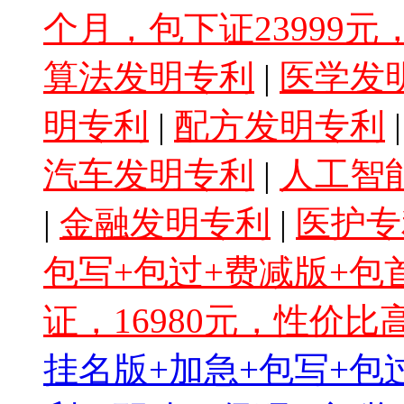
个月，包下证23999
算法发明专利
|
医学发
明专利
|
配方发明专利
汽车发明专利
|
人工智
|
金融发明专利
|
医护专
包写+包过+费减版+
证，16980元，性价比
挂名版+加急+包写+包