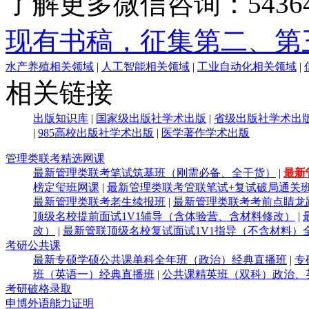
了解更多微信咨询：54364
现有书稿，征集第二、第
水产养殖相关领域
|
人工智能相关领域
|
工业自动化相关领域
|
相关链接
出版知识库
|
国家级出版社学术出版
|
省级出版社学术出
|
985高校出版社学术出版
|
医学著作学术出版
管理类联考精选网课
最新管理类联考笔试筑基班（刚需必备、全干货）
|
最新
榜定玺班网课
|
最新管理类联考管联笔试+复试破局通关
最新管理类联考老生续报班
|
最新管理类联考考前点睛龙
顶级名校提前面试1V1辅导（含体验营、含材料修改）
|
改）
|
最新管联顶级名校复试面试1V1指导（不含材料）
考研公共课
最新专硕学硕公共课单科全年班（政治）经典直播班
|
专
班（英语一）经典直播班
|
公共课精英班（双科）政治、
考研破格录取
申博外语能力证明